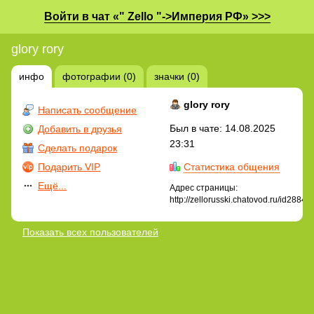
Войти в чат «" Zello "->Империя РФ» >>>
glory rory
инфо
фотографии (0)
значки (0)
glory rory
Написать сообщение
Был в чате: 14.08.2025
Добавить в друзья
23:31
Сделать подарок
Подарить VIP
Статистика общения
Ещё...
Адрес страницы:
http://zellorusski.chatovod.ru/id28849
Показать всех пользователей