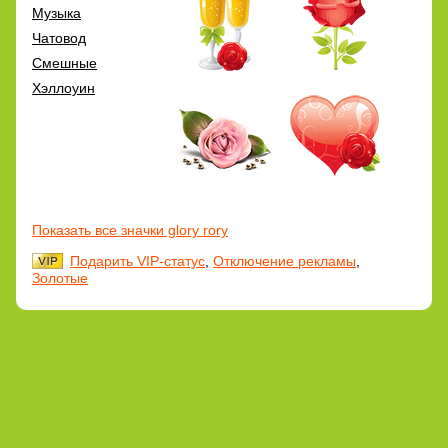
Музыка
Чатовод
Смешные
Хэллоуин
Показать все значки glory rory
Подарить VIP-статус
,
Отключение рекламы
,
Золотые