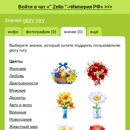
Войти в чат «" Zello "->Империя РФ» >>>
Значки
glory rory
инфо
фотографии (0)
значки (0)
ещё
Выберите значок, который хотите подарить пользователю
glory rory.
Цветы
Женские
Любовь
Драгоценности
Мужские
Десерты
Авто и мото
Военные
Новогодние
Животный мир