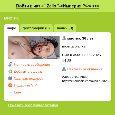
Войти в чат «" Zello "->Империя РФ» >>>
мистик
инфо
фотографии (0)
значки (0)
мистик
, 36 лет
moerta blanka
Был в чате: 08.06.2025
14:25
Написать сообщение
Статистика общения
Добавить в друзья
Адрес страницы:
Сделать подарок
http://zellorusski.chatovod.ru/id28835
Подарить VIP
Ещё...
Показать всех пользователей