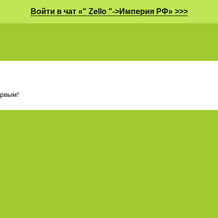
Войти в чат «" Zello "->Империя РФ» >>>
ервым!