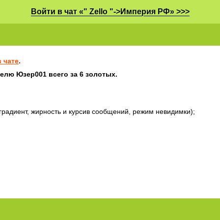
Войти в чат «" Zello "->Империя РФ» >>>
 чате
.
елю Юзер001 всего за 6 золотых.
градиент, жирность и курсив сообщений, режим невидимки);